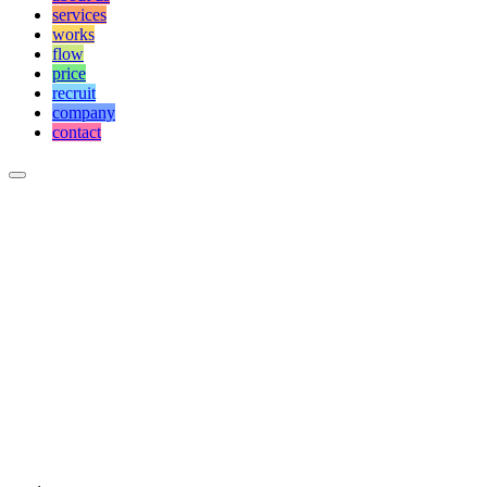
services
works
flow
price
recruit
company
contact