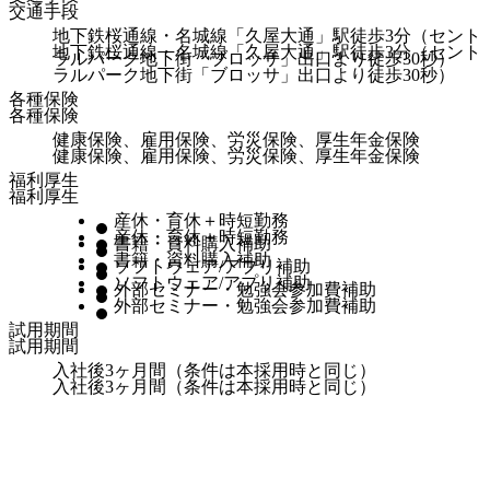
交通手段
地下鉄桜通線・名城線「久屋大通」駅徒歩3分（セント
地下鉄桜通線・名城線「久屋大通」駅徒歩3分（セント
ラルパーク地下街「ブロッサ」出口より徒歩30秒）
ラルパーク地下街「ブロッサ」出口より徒歩30秒）
各種保険
各種保険
健康保険、雇用保険、労災保険、厚生年金保険
健康保険、雇用保険、労災保険、厚生年金保険
福利厚生
福利厚生
産休・育休＋時短勤務
産休・育休＋時短勤務
書籍・資料購入補助
書籍・資料購入補助
ソフトウェア/アプリ補助
ソフトウェア/アプリ補助
外部セミナー・勉強会参加費補助
外部セミナー・勉強会参加費補助
試用期間
試用期間
入社後3ヶ月間（条件は本採用時と同じ）
入社後3ヶ月間（条件は本採用時と同じ）