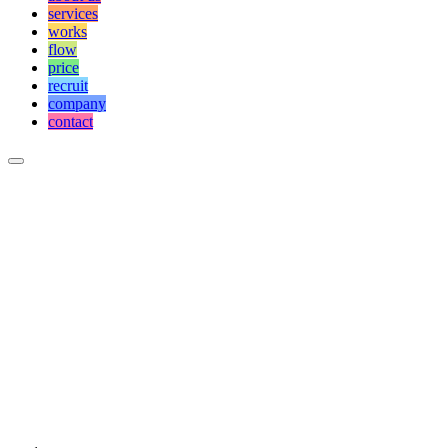
services
works
flow
price
recruit
company
contact