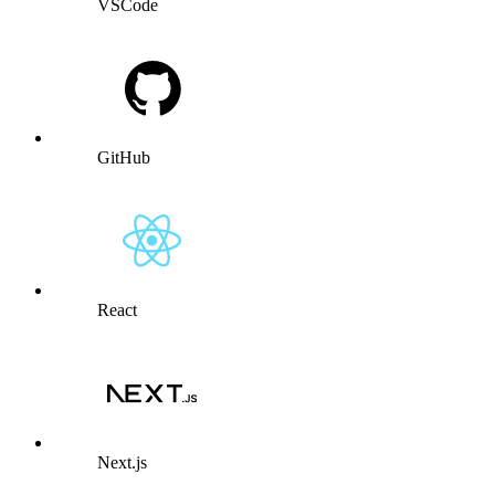
VSCode
GitHub
React
Next.js