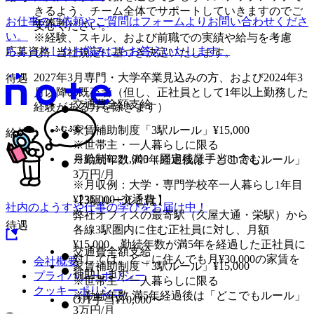
きるよう、チーム全体でサポートしていきますのでご
お仕事のご依頼やご質問はフォームよりお問い合わせくださ
年俸制
安心ください。
い。
※経験、スキル、および前職での実績や給与を考慮
ちょっとしたお悩みにもお答えいたします。
応募資格
し、当社規定に基づき決定いたします。
2027年3月専門・大学卒業見込みの方、および2024年3
待遇
月以降の既卒者（但し、正社員として1年以上勤務した
交通費全額支給
経験がある方を除きます）
家賃補助制度「3駅ルール」¥15,000
給与
※世帯主・一人暮らしに限る
月給制¥221,000（固定残業手当8h含む）
※勤続年数 満5年経過後は「どこでもルール」
3万円/月
※月収例：大学・専門学校卒一人暮らし1年目
¥236,000+交通費
【3駅ルールとは】
社内のようすや仕事の学びをお届け中！
弊社オフィスの最寄駅（久屋大通・栄駅）から
待遇
各線3駅圏内に住む正社員に対し、月額
¥15,000、勤続年数が満5年を経過した正社員に
交通費全額支給
対しては、どこに住んでも月¥30,000の家賃を
会社概要
家賃補助制度「3駅ルール」¥15,000
補助します。
プライバシーポリシー
※世帯主・一人暮らしに限る
クッキーポリシー
※勤続年数 満5年経過後は「どこでもルール」
OJT手当¥10,000〜
3万円/月