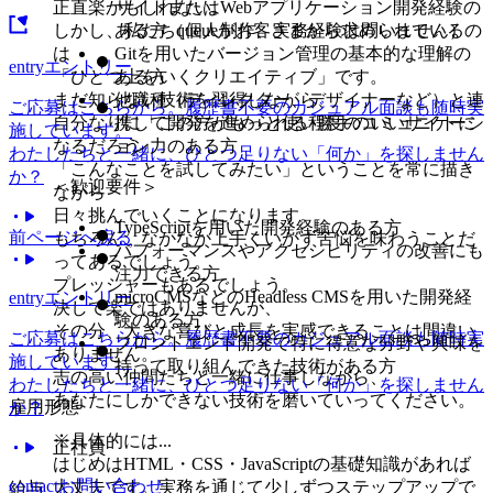
正直楽かもしれない。
サイトまたはWebアプリケーション開発経験の
しかし、私たちqueueがお客さまから求められているの
ある方（個人制作、実務経験は問いません）
は
Gitを用いたバージョン管理の基本的な理解の
entry
エントリー
「ひとつ上をいくクリエイティブ」です。
ある方
まだ知らない技術を習得しながら、
他職種（ディレクター、デザイナーなど）と連
ご応募はこちらから。履歴書不要のカジュアル面談も随時実
自分なりに「この方がもっと使い勝手のいいサイトに
携して開発を進められる程度のコミュニケーシ
施しています。
なるだろう」
ョン力のある方
わたしたちと一緒に、ひとつ足りない「何か」を探しません
「こんなことを試してみたい」ということを常に描き
か？
＜歓迎要件＞
ながら
日々挑んでいくことになります。
TypeScriptを用いた開発経験のある方
前ページへ戻る
もちろん、なかなか上手くいかず苦悩を味わうことだ
パフォーマンスやアクセシビリティの改善にも
ってあるでしょう。
注力できる方
プレッシャーもあるでしょう。
microCMSなどのHeadless CMSを用いた開発経
entry
エントリー
決して楽ではありませんが、
験のある方
その分、大きな喜びと成長を実感できることは間違い
ご応募はこちらから。履歴書不要のカジュアル面談も随時実
フロントエンド開発で特に得意な分野や興味を
ありません。
施しています。
持って取り組んできた技術がある方
志の高い仲間たちと一緒に仕事しながら、
わたしたちと一緒に、ひとつ足りない「何か」を探しません
あなたにしかできない技術を磨いていってください。
雇用形態
か？
※具体的には...
正社員
はじめはHTML・CSS・JavaScriptの基礎知識があれば
contact
お問い合わせ
大丈夫です。実務を通じて少しずつステップアップで
給与