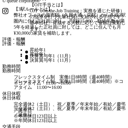
© queue corporation
【OJT手当とは】
【3駅ルールとは】
OJT（On-the-Job Training：実務を通じた研修）
弊社オフィスの最寄駅（久屋大通・栄駅）から各線3駅
の指導を行う先輩社員に支給される手当です。
圏内に住む正社員に対し、月額¥15,000、勤続年数が満
基本出社、育成する人数に応じて金額は変動し
5年を経過した正社員に対しては、どこに住んでも月
ます。
¥30,000の家賃を補助します。
評価・報酬
評価・報酬
昇給年1
昇給年1
決算賞与年1（11月）
決算賞与年1（11月）
勤務時間
勤務時間
フレックスタイム制 実働1日8時間（週40時間）
フレックスタイム制 実働1日8時間（週40時間）※コ
※コアタイム 11:00〜16:00
アタイム 11:00〜16:00
休日休暇
休日休暇
完全週休2（土日）、祝／夏季／年末年始／有給／慶弔
完全週休2（土日）、祝／夏季／年末年始／有給／慶弔
／誕生日
／誕生日
※年間休日123日以上
※年間休日123日以上
交通手段