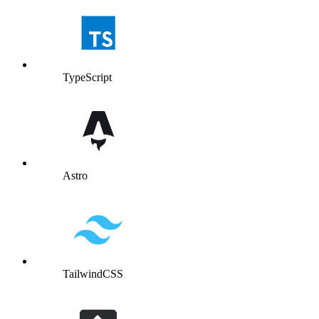
TypeScript
Astro
TailwindCSS