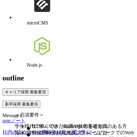
microCMS
Node.js
outline
キャリア採用 募集要項
応募資格
新卒採用 募集要項
＜必須要件＞
Message
note
ノート
学生時代に学んできた知識や技術をもとに、
HTML / CSS / JavaScript の基礎知識のある方
社内のようすや仕事の学びをお届け中！
指示された仕事だけをこなしていくことは、
React / Next.js 等モダンフレームワークでのWeb